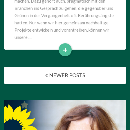
machen. Dazu gehört auch, pragmatisch mit den
Branchen ins Gespräch zu gehen, die gegenüber uns
Grünen in der Vergangenheit oft Berührungsängste
hatten. Nur wenn wir hier gemeinsam nachhaltige
Projekte entwickeln und vorantreiben, können wir
unsere …
+
Read
More
Posts
NEWER POSTS
navigation