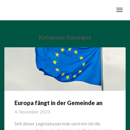
Toggl
Navig
Kategorie:
Sonstiges
Europa fängt in der Gemeinde an
Europa
fängt
4. November 2023
in
der
Seit dieser Legislaturperiode vertrete ich die
Gemeinde