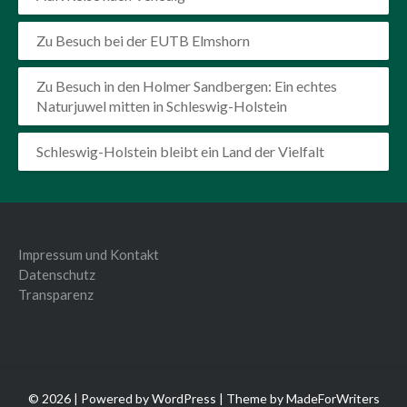
Zu Besuch bei der EUTB Elmshorn
Zu Besuch in den Holmer Sandbergen: Ein echtes
Naturjuwel mitten in Schleswig-Holstein
Schleswig-Holstein bleibt ein Land der Vielfalt
Impressum und Kontakt
Datenschutz
Transparenz
© 2026 | Powered by
WordPress
| Theme by
MadeForWriters