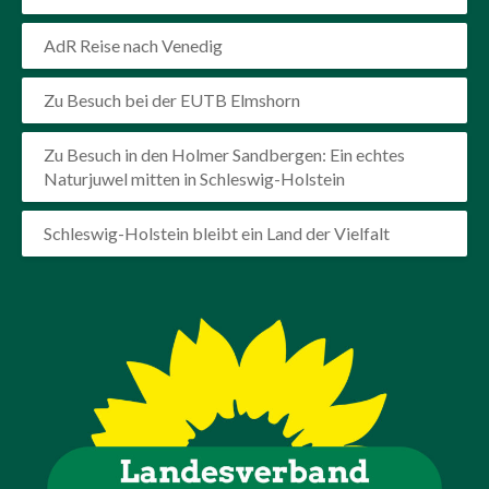
AdR Reise nach Venedig
Zu Besuch bei der EUTB Elmshorn
Zu Besuch in den Holmer Sandbergen: Ein echtes
Naturjuwel mitten in Schleswig-Holstein
Schleswig-Holstein bleibt ein Land der Vielfalt