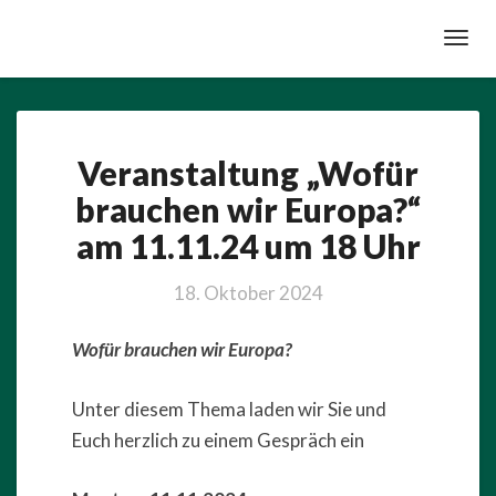
Toggl
Navig
Veranstaltung
Veranstaltung „Wofür
„Wofür
brauchen
brauchen wir Europa?“
wir
am 11.11.24 um 18 Uhr
Europa?“
am
11.11.24
18. Oktober 2024
um
18
Wofür brauchen wir Europa?
Uhr
Unter diesem Thema laden wir Sie und
Euch herzlich zu einem Gespräch ein