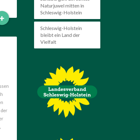
Naturjuwel mitten in
Schleswig-Holstein
Read
+
More
Schleswig-Holstein
bleibt ein Land der
Vielfalt
ssen
ch
en
 der
er
,