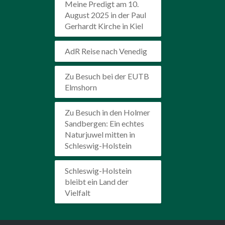
Meine Predigt am 10.
August 2025 in der Paul
Gerhardt Kirche in Kiel
AdR Reise nach Venedig
Zu Besuch bei der EUTB
Elmshorn
Zu Besuch in den Holmer
Sandbergen: Ein echtes
Naturjuwel mitten in
Schleswig-Holstein
Schleswig-Holstein
bleibt ein Land der
Vielfalt