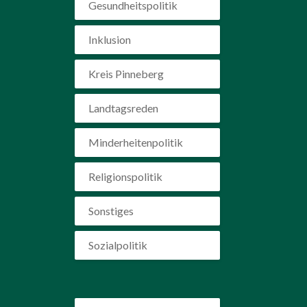
Gesundheitspolitik
Inklusion
Kreis Pinneberg
Landtagsreden
Minderheitenpolitik
Religionspolitik
Sonstiges
Sozialpolitik