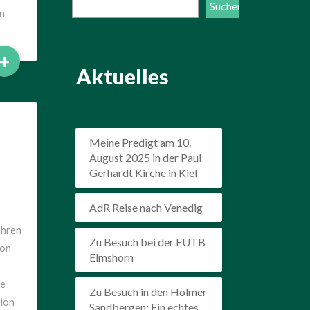
Suchen
Suchen
n
Read
+
Aktuelles
More
Meine Predigt am 10.
August 2025 in der Paul
Gerhardt Kirche in Kiel
AdR Reise nach Venedig
ahren
Zu Besuch bei der EUTB
von
Elmshorn
te
Zu Besuch in den Holmer
gion
Sandbergen: Ein echtes