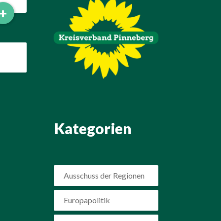
Read
+
More
Kategorien
Ausschuss der Regionen
Europapolitik