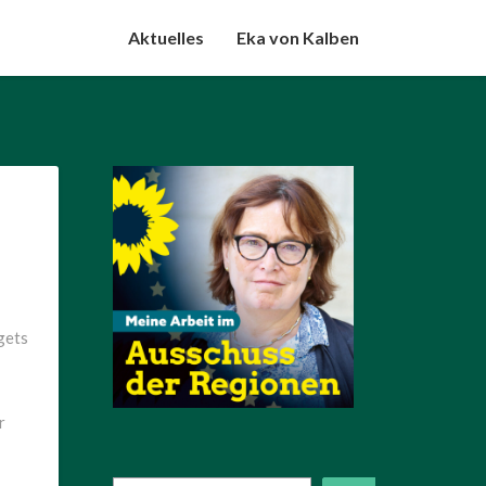
Aktuelles
Eka von Kalben
gets
r