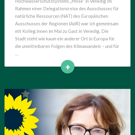
Hochwasserschutzsystems „Mose“ in Venedig Im
Rahmen einer Delegationsreise des Ausschusses für
natürliche Ressourcen (NAT) des Europäischen
Ausschusses der Regionen (AdR) war ich gemeinsam
mit Kolleg:innen im Mai zu Gast in Venedig. Die
Stadt steht wie kaum ein anderer Ort in Europa für
die unmittelbaren Folgen des Klimawandels – und für
…
+
Read
More