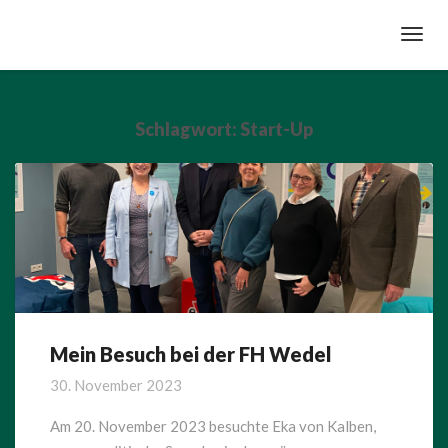
Toggl
Navig
Schlagwort:
Start-Up
Mein Besuch bei der FH Wedel
Mein
Besuch
30. November 2023
bei
der
Am 20. November 2023 besuchte Eka von Kalben,
FH