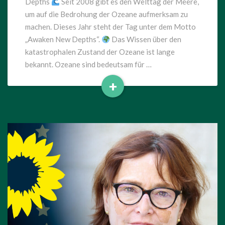
Depths
Seit 2008 gibt es den Welttag der Meere,
um auf die Bedrohung der Ozeane aufmerksam zu
machen. Dieses Jahr steht der Tag unter dem Motto
„Awaken New Depths“.
Das Wissen über den
katastrophalen Zustand der Ozeane ist lange
bekannt. Ozeane sind bedeutsam für …
+
Read
More