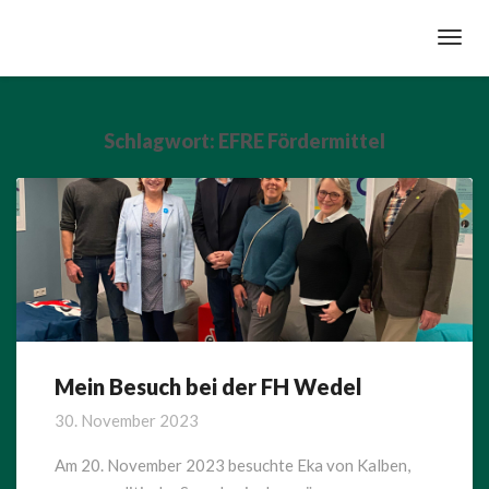
Toggl
Navig
Schlagwort:
EFRE Fördermittel
Mein Besuch bei der FH Wedel
Mein
Besuch
30. November 2023
bei
der
Am 20. November 2023 besuchte Eka von Kalben,
FH