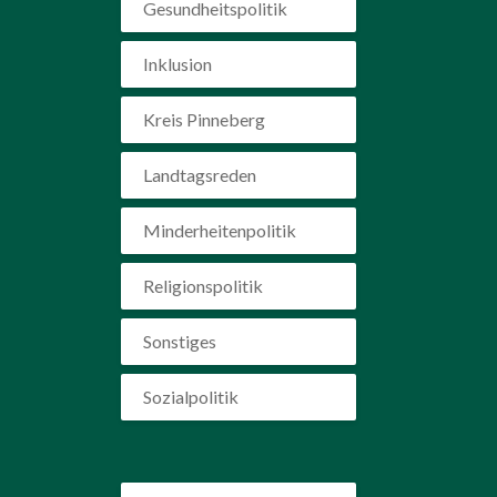
Gesundheitspolitik
Inklusion
Kreis Pinneberg
Landtagsreden
Minderheitenpolitik
Religionspolitik
Sonstiges
Sozialpolitik