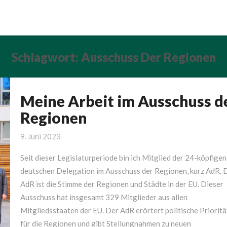
Schlagwort:
Ausschuss Der Regionen
Meine Arbeit im Ausschuss d
Meine
Arbeit
Regionen
im
Ausschuss
9. Juni 2023
der
Seit dieser Legislaturperiode bin ich Mitglied der 24-köpfigen
Regionen
deutschen Delegation im Ausschuss der Regionen, kurz AdR. 
AdR ist die Stimme der Regionen und Städte in der EU. Dieser
Ausschuss hat insgesamt 329 Mitglieder aus allen
Mitgliedsstaaten der EU. Der AdR erörtert politische Priorit
für die Regionen und gibt Stellungnahmen zu neuen