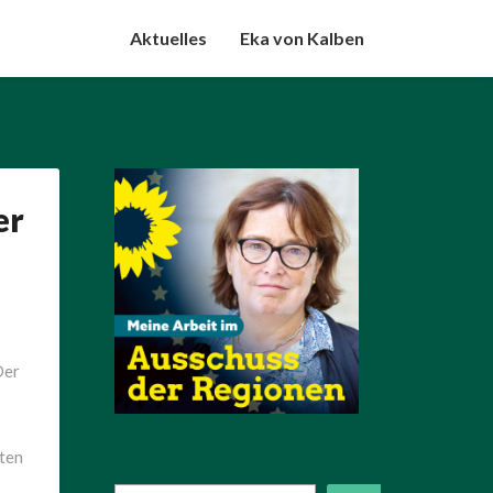
Aktuelles
Eka von Kalben
er
Der
äten