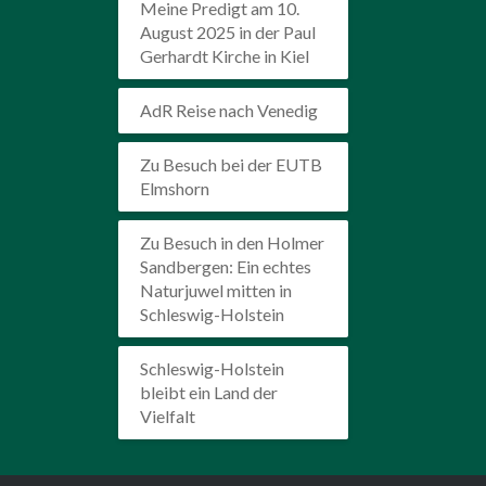
Meine Predigt am 10.
August 2025 in der Paul
Gerhardt Kirche in Kiel
AdR Reise nach Venedig
Zu Besuch bei der EUTB
Elmshorn
Zu Besuch in den Holmer
Sandbergen: Ein echtes
Naturjuwel mitten in
Schleswig-Holstein
Schleswig-Holstein
bleibt ein Land der
Vielfalt