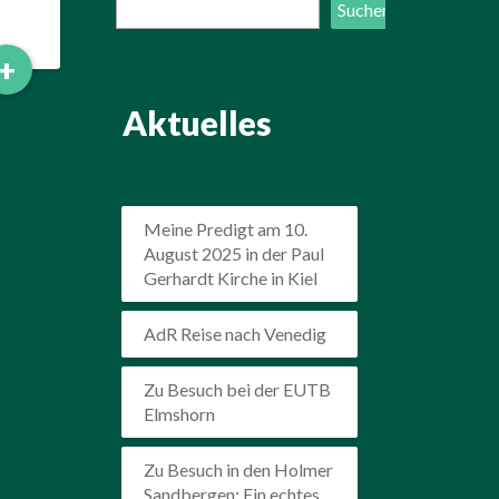
Suchen
Suchen
Read
+
More
Aktuelles
Meine Predigt am 10.
August 2025 in der Paul
Gerhardt Kirche in Kiel
AdR Reise nach Venedig
Zu Besuch bei der EUTB
Elmshorn
Zu Besuch in den Holmer
Sandbergen: Ein echtes