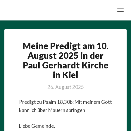
Toggl
Navig
Meine
Meine Predigt am 10.
Predigt
am
August 2025 in der
10.
Paul Gerhardt Kirche
August
2025
in Kiel
in
der
26. August 2025
Paul
Gerhardt
Predigt zu Psalm 18,30b: Mit meinem Gott
Kirche
in
kann ich über Mauern springen
Kiel
Liebe Gemeinde,